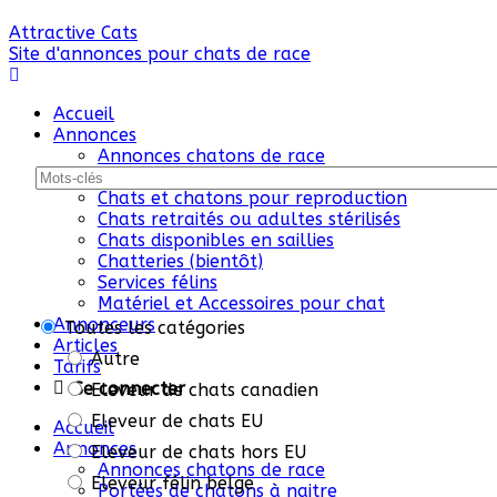
Attractive Cats
Site d'annonces pour chats de race
Accueil
Annonces
Annonces chatons de race
Portées de chatons à naitre
Chats et chatons pour reproduction
Chats retraités ou adultes stérilisés
Chats disponibles en saillies
Chatteries (bientôt)
Services félins
Matériel et Accessoires pour chat
Annonceurs
Toutes les catégories
Articles
Autre
Tarifs
Se connecter
Eleveur de chats canadien
Eleveur de chats EU
Accueil
Annonces
Eleveur de chats hors EU
Annonces chatons de race
Eleveur félin belge
Portées de chatons à naitre