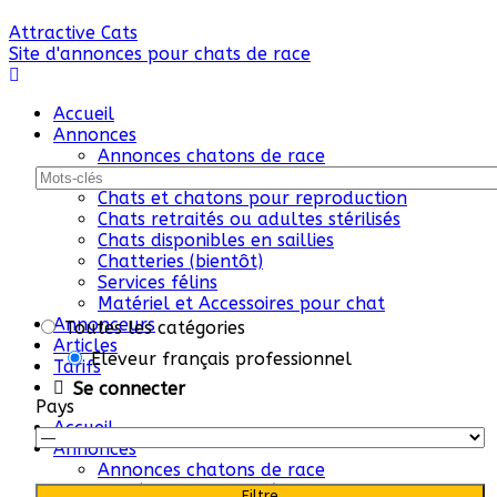
Skip
Attractive Cats
to
Site d'annonces pour chats de race
content
Accueil
Annonces
Annonces chatons de race
Portées de chatons à naitre
Chats et chatons pour reproduction
Chats retraités ou adultes stérilisés
Chats disponibles en saillies
Chatteries (bientôt)
Services félins
Matériel et Accessoires pour chat
Annonceurs
Toutes les catégories
Articles
Eleveur français professionnel
Tarifs
Se connecter
Pays
Accueil
Annonces
Annonces chatons de race
Portées de chatons à naitre
Filtre